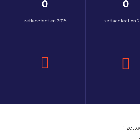
0
0
zettaoctect en 2015
zettaoctect en 
1 zett