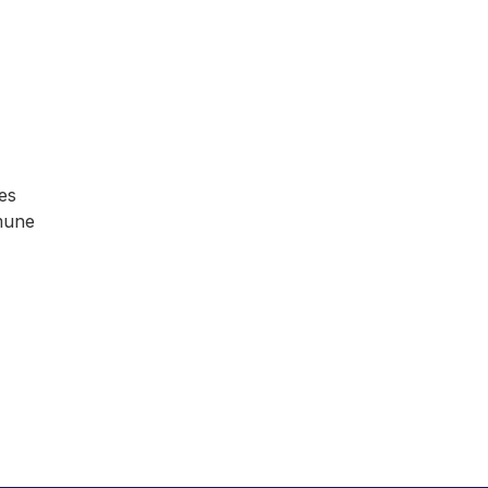
es
mune