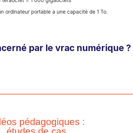
1 téraoctet = 1 000 gigaoctets
 ordinateur portable a une capacité de 1 To.
cerné par le vrac numérique ?
déos pédagogiques :
études de cas