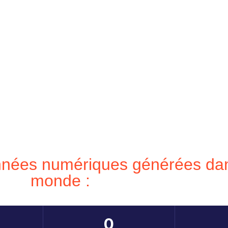
nnées numériques générées dan
monde :
0